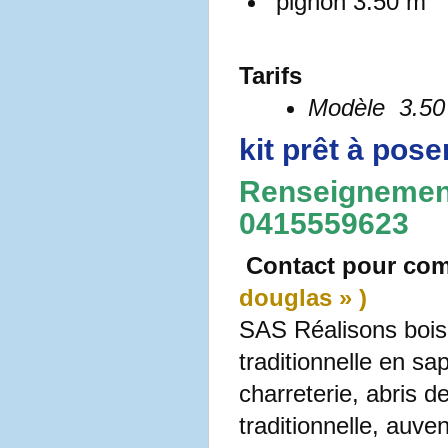
pignon 3.50 m 
Tarifs
Modèle 3.5
kit prêt à pose
Renseignemen
0415559623
Contact pour co
douglas » )
SAS Réalisons bois 
traditionnelle en sa
charreterie, abris d
traditionnelle, auve