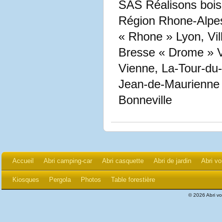
SAS Réalisons bois:
Région Rhone-Alpes 
« Rhone » Lyon, Vi
Bresse « Drome » Va
Vienne, La-Tour-du-
Jean-de-Maurienne 
Bonneville
Accueil
Abri camping-car
Abri casquette
Abri de jardin
Abri vo
Kiosques
Pergola
Photos
Table forestière
© 2026 Abri v