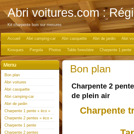
Abri voitures.com : Ré
Kit charpente bois sur mesures
Accueil
Abri camping-car
Abri casquette
Abri de jardin
Abri vo
Kiosques
Pergola
Photos
Table forestière
Charpente 1 pente
Menu
Bon plan
Bon plan
Abri voitures
Charpente 2 pentes
Abri casquette
de plein air
Abri camping-car
Abri de jardin
Charpente tr
Charpente 1 pente « èco »
Charpente 2 pentes « èco »
Charpente 1 pente
Tar
Charpente 2 pentes